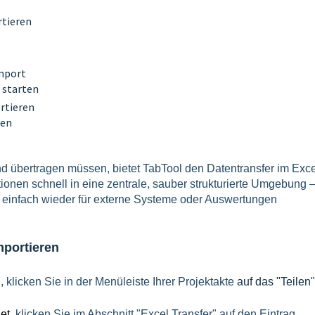
rtieren
e
Import
 starten
rtieren
ren
 übertragen müssen, bietet TabTool den Datentransfer im Exce
onen schnell in eine zentrale, sauber strukturierte Umgebung 
einfach wieder für externe Systeme oder Auswertungen
mportieren
 klicken Sie in der Menüleiste Ihrer Projektakte
auf das "Teilen"
net,
klicken Sie im Abschnitt "Excel Transfer" auf den Eintrag