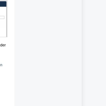
 der
en