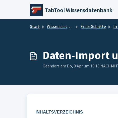
Zum hauptsächlichen Inhalt gehen
TabTool Wissensdatenbank
Start
Wissensdatenbank
Erste Schritte
In T
Daten-Import u
Geändert am Do, 9 Apr um 10:13 NACHMI
INHALTSVERZEICHNIS