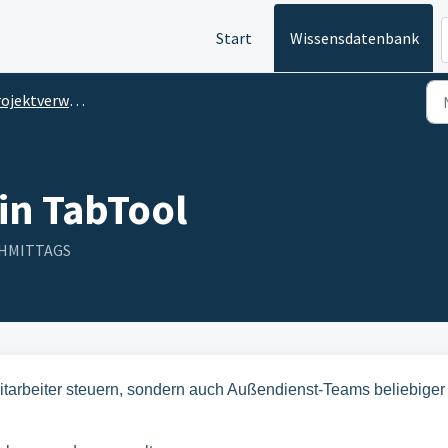
Start
Wissensdatenbank
jektverwaltung
in TabTool
ACHMITTAGS
Mitarbeiter steuern, sondern auch Außendienst-Teams beliebiger