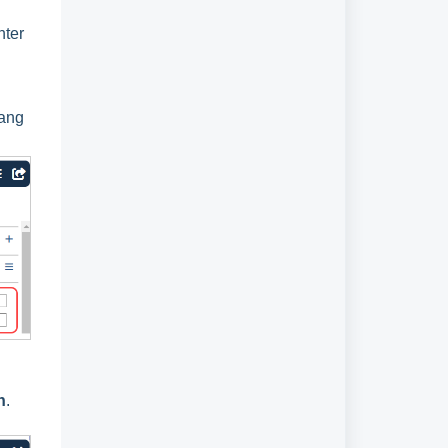
nter
lang
n
.