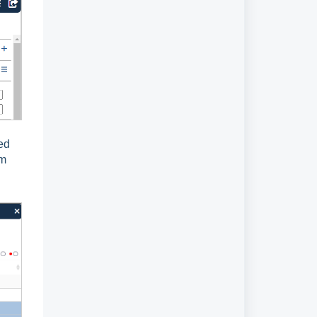
ed
im