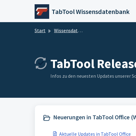
Zum hauptsächlichen Inhalt gehen
TabTool Wissensdatenbank
Start
Wissensdatenbank
TabTool Releas
Infos zu den neuesten Updates unserer S
Neuerungen in TabTool Office (
Aktuelle Updates in TabTool Office