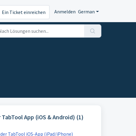
Anmelden
German
Ein Ticket einreichen
 TabTool App (iOS & Android) (1)
 der TabTool iOS-App (iPad/iPhone)